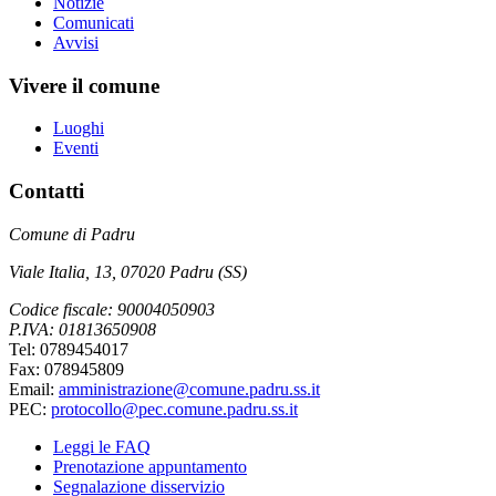
Notizie
Comunicati
Avvisi
Vivere il comune
Luoghi
Eventi
Contatti
Comune di Padru
Viale Italia, 13, 07020 Padru (SS)
Codice fiscale: 90004050903
P.IVA: 01813650908
Tel: 0789454017
Fax: 078945809
Email:
amministrazione@comune.padru.ss.it
PEC:
protocollo@pec.comune.padru.ss.it
Leggi le FAQ
Prenotazione appuntamento
Segnalazione disservizio