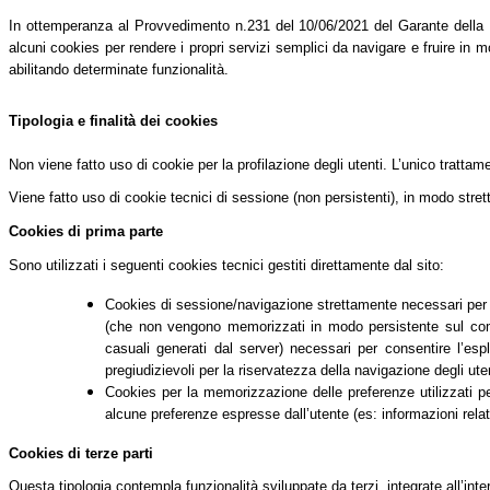
In ottemperanza al Provvedimento n.231 del 10/06/2021 del Garante della Pri
alcuni cookies per rendere i propri servizi semplici da navigare e fruire in mo
abilitando determinate funzionalità.
Tipologia e finalità dei cookies
Non viene fatto uso di cookie per la profilazione degli utenti. L’unico tratta
Viene fatto uso di cookie tecnici di sessione (non persistenti), in modo stret
Cookies di prima parte
Sono utilizzati i seguenti cookies tecnici gestiti direttamente dal sito:
Cookies di sessione/navigazione strettamente necessari per co
(che non vengono memorizzati in modo persistente sul comput
casuali generati dal server) necessari per consentire l’espl
pregiudizievoli per la riservatezza della navigazione degli uten
Cookies per la memorizzazione delle preferenze utilizzati per 
alcune preferenze espresse dall’utente (es: informazioni relati
Cookies di terze parti
Questa tipologia contempla funzionalità sviluppate da terzi, integrate all’int