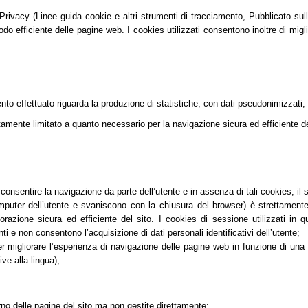
vacy (Linee guida cookie e altri strumenti di tracciamento, Pubblicato sulla G
do efficiente delle pagine web. I cookies utilizzati consentono inoltre di migli
mento effettuato riguarda la produzione di statistiche, con dati pseudonimizzati,
tamente limitato a quanto necessario per la navigazione sicura ed efficiente dei
nsentire la navigazione da parte dell’utente e in assenza di tali cookies, il
er dell’utente e svaniscono con la chiusura del browser) è strettamente lim
orazione sicura ed efficiente del sito. I cookies di sessione utilizzati in 
ti e non consentono l’acquisizione di dati personali identificativi dell’utente;
migliorare l’esperienza di navigazione delle pagine web in funzione di una seri
ve alla lingua);
erno delle pagine del sito ma non gestite direttamente: