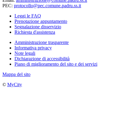
Email:
amministrazione@comune.padru.ss.it
PEC:
protocollo@pec.comune.padru.ss.it
Leggi le FAQ
Prenotazione appuntamento
Segnalazione disservizio
Richiesta d'assistenza
Amministrazione trasparente
Informativa privacy
Note legali
Dichiarazione di accessibilità
Piano di miglioramento del sito e dei servizi
Mappa del sito
©
MyCity