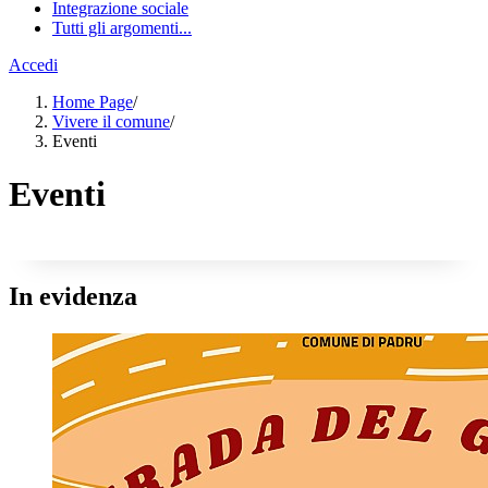
Integrazione sociale
Tutti gli argomenti...
Accedi
Home Page
/
Vivere il comune
/
Eventi
Eventi
In evidenza