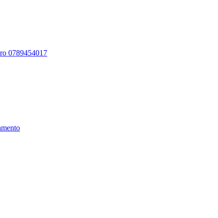
ero 0789454017
amento