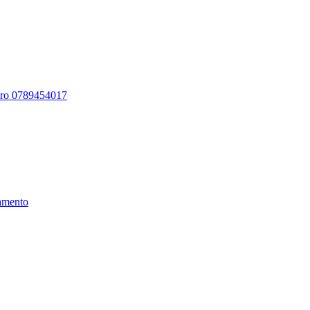
ero 0789454017
amento