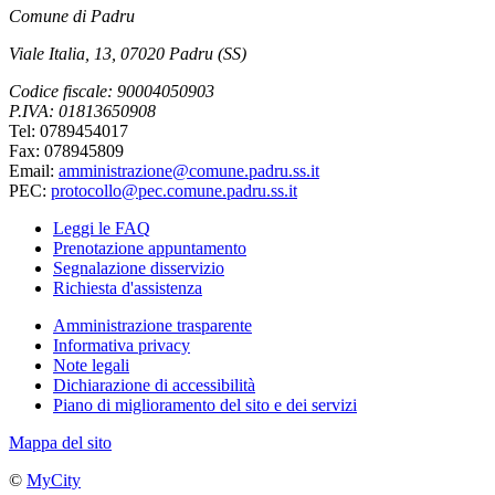
Comune di Padru
Viale Italia, 13, 07020 Padru (SS)
Codice fiscale: 90004050903
P.IVA: 01813650908
Tel: 0789454017
Fax: 078945809
Email:
amministrazione@comune.padru.ss.it
PEC:
protocollo@pec.comune.padru.ss.it
Leggi le FAQ
Prenotazione appuntamento
Segnalazione disservizio
Richiesta d'assistenza
Amministrazione trasparente
Informativa privacy
Note legali
Dichiarazione di accessibilità
Piano di miglioramento del sito e dei servizi
Mappa del sito
©
MyCity