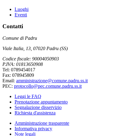
Luoghi
Eventi
Contatti
Comune di Padru
Viale Italia, 13, 07020 Padru (SS)
Codice fiscale: 90004050903
P.IVA: 01813650908
Tel: 0789454017
Fax: 078945809
Email:
amministrazione@comune.padru.ss.it
PEC:
protocollo@pec.comune.padru.ss.it
Leggi le FAQ
Prenotazione appuntamento
Segnalazione disservizio
Richiesta d'assistenza
Amministrazione trasparente
Informativa privacy
Note legali