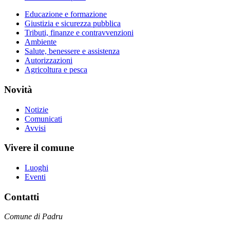
Educazione e formazione
Giustizia e sicurezza pubblica
Tributi, finanze e contravvenzioni
Ambiente
Salute, benessere e assistenza
Autorizzazioni
Agricoltura e pesca
Novità
Notizie
Comunicati
Avvisi
Vivere il comune
Luoghi
Eventi
Contatti
Comune di Padru