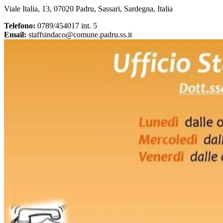
Viale Italia, 13, 07020 Padru, Sassari, Sardegna, Italia
Telefono:
0789/454017 int. 5
Email:
staffsindaco@comune.padru.ss.it