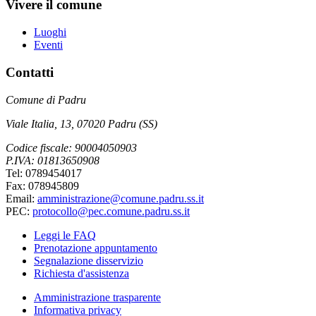
Vivere il comune
Luoghi
Eventi
Contatti
Comune di Padru
Viale Italia, 13, 07020 Padru (SS)
Codice fiscale: 90004050903
P.IVA: 01813650908
Tel: 0789454017
Fax: 078945809
Email:
amministrazione@comune.padru.ss.it
PEC:
protocollo@pec.comune.padru.ss.it
Leggi le FAQ
Prenotazione appuntamento
Segnalazione disservizio
Richiesta d'assistenza
Amministrazione trasparente
Informativa privacy