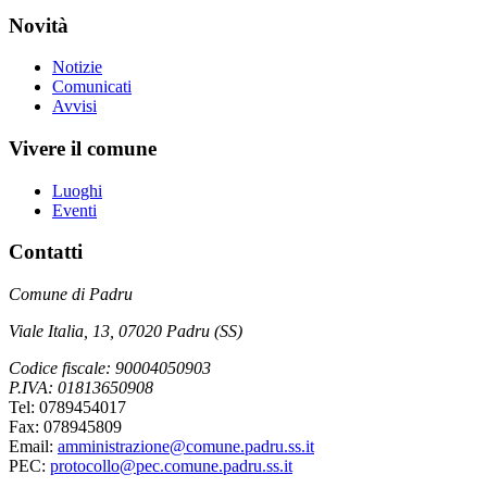
Novità
Notizie
Comunicati
Avvisi
Vivere il comune
Luoghi
Eventi
Contatti
Comune di Padru
Viale Italia, 13, 07020 Padru (SS)
Codice fiscale: 90004050903
P.IVA: 01813650908
Tel: 0789454017
Fax: 078945809
Email:
amministrazione@comune.padru.ss.it
PEC:
protocollo@pec.comune.padru.ss.it