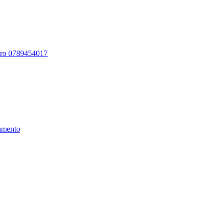
ero 0789454017
amento